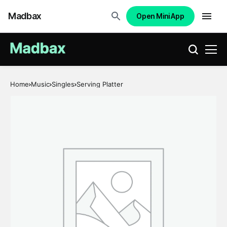
Madbax
Open Mini App
Home
Music
Singles
Serving Platter